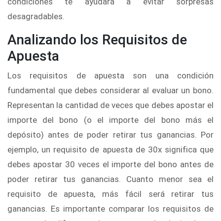
condiciones te ayudará a evitar sorpresas
desagradables.
Analizando los Requisitos de
Apuesta
Los requisitos de apuesta son una condición
fundamental que debes considerar al evaluar un bono.
Representan la cantidad de veces que debes apostar el
importe del bono (o el importe del bono más el
depósito) antes de poder retirar tus ganancias. Por
ejemplo, un requisito de apuesta de 30x significa que
debes apostar 30 veces el importe del bono antes de
poder retirar tus ganancias. Cuanto menor sea el
requisito de apuesta, más fácil será retirar tus
ganancias. Es importante comparar los requisitos de