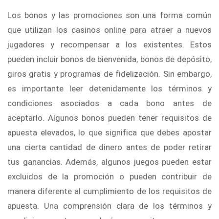
Los bonos y las promociones son una forma común
que utilizan los casinos online para atraer a nuevos
jugadores y recompensar a los existentes. Estos
pueden incluir bonos de bienvenida, bonos de depósito,
giros gratis y programas de fidelización. Sin embargo,
es importante leer detenidamente los términos y
condiciones asociados a cada bono antes de
aceptarlo. Algunos bonos pueden tener requisitos de
apuesta elevados, lo que significa que debes apostar
una cierta cantidad de dinero antes de poder retirar
tus ganancias. Además, algunos juegos pueden estar
excluidos de la promoción o pueden contribuir de
manera diferente al cumplimiento de los requisitos de
apuesta. Una comprensión clara de los términos y